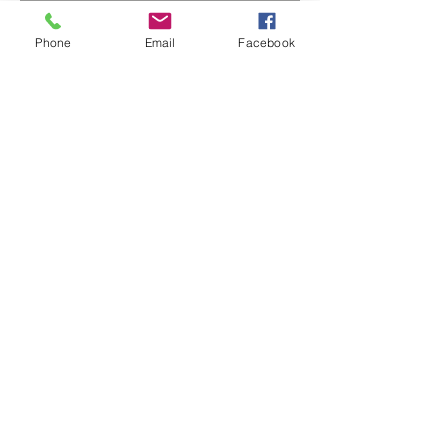
Phone
Email
Facebook
Quy trình nối ống dùng măng sông
TRỞ LẠI SẢN PHẨM
0904.712.300
© 2020 by Tú Ngân Co., LTD