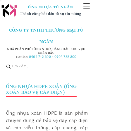
ỐNG NHỰA TÚ NGÂN
Thành công bắt đầu từ sự tin tưởng
CÔNG TY TNHH THƯƠNG MẠI TÚ
NGÂN
NHÀ PHÂN PHỐI ỐNG NHỰA HÀNG ĐẦU KHU VỰC
MIỀN BẮC
0904 712 300 - 0904 782
300
Hotline:
ỐNG NHỰA HDPE XOẮN (ỐNG
XOẮN BẢO VỆ CÁP ĐIỆN)
Ống nhựa xoắn HDPE là sản phẩm
chuyên dùng để bảo vệ dây cáp điện
và cáp viễn thông, cáp quang, cáp