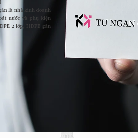
8
ân là nhà kinh doanh
oát nước và phụ kiện
HDPE 2 lớp, HDPE gân