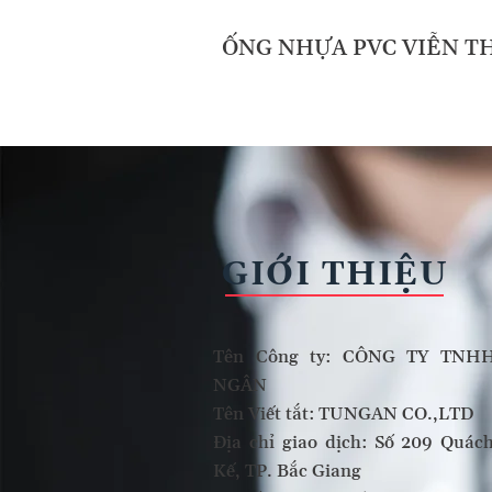
ỐNG NHỰA PVC VIỄN T
GIỚI THIỆU
Tên Công ty: CÔNG TY TN
NGÂN
Tên Viết tắt: TUNGAN CO.,LTD
Địa chỉ giao dịch: Số 209 Quá
Kế, TP. Bắc Giang