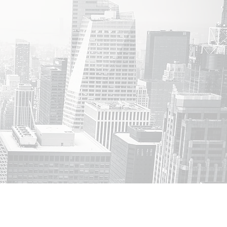
25+
Tỉnh
Thành Phố