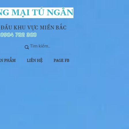
G MẠI TÚ NGÂN
 ĐẦU KHU VỰC MIỀN BẮC
 0904 782 300
ẢN PHẨM
LIÊN HỆ
PAGE FB