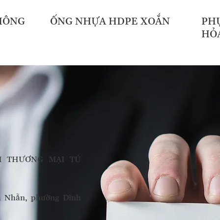
HÔNG
ỐNG NHỰA HDPE XOẮN
PHỤ
HỎ
HH THƯƠNG MẠI TÚ
ch Nhẫn, phường Dĩnh