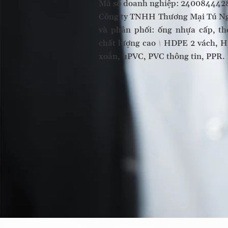
Mã số doanh nghiệp: 240084442
Công ty TNHH Thương Mại Tú Ng
và phân phối: ống nhựa cấp, th
chất lượng cao | HDPE 2 vách, 
xoắn, uPVC, PVC thông tin, PPR.